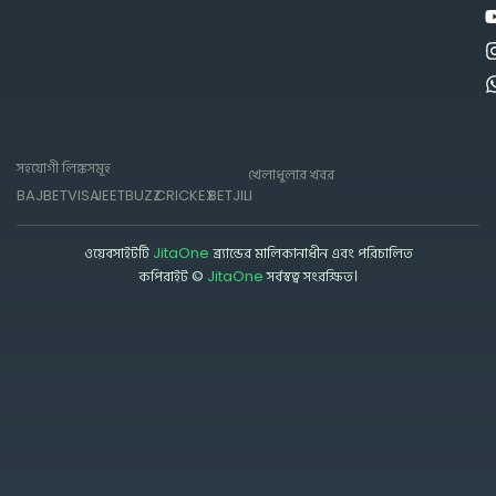
সহযোগী লিঙ্কসমূহ
খেলাধুলার খবর
BAJI
BETVISA
JEETBUZZ
CRICKEX
BETJILI
ওয়েবসাইটটি
JitaOne
ব্র্যান্ডের মালিকানাধীন এবং পরিচালিত
কপিরাইট ©
JitaOne
সর্বস্বত্ব সংরক্ষিত।