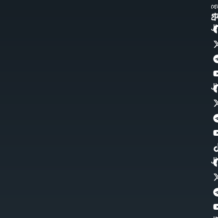
খে
গ্
J
J
J