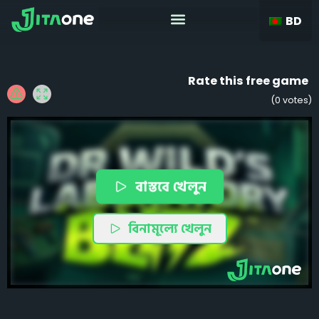
BD
Rate this free game
(
0
votes)
বাস্তবে খেলুন
বিনামূল্যে খেলুন