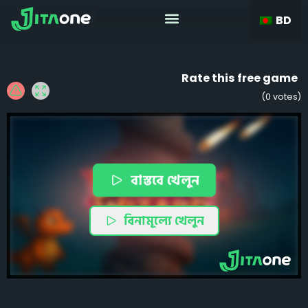
BD
Rate this free game
(
0
votes)
বাস্তবে খেলুন
বিনামূল্যে খেলুন