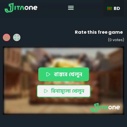
BD
Rate this free game
(
0
votes)
বাস্তবে খেলুন
বিনামূল্যে খেলুন