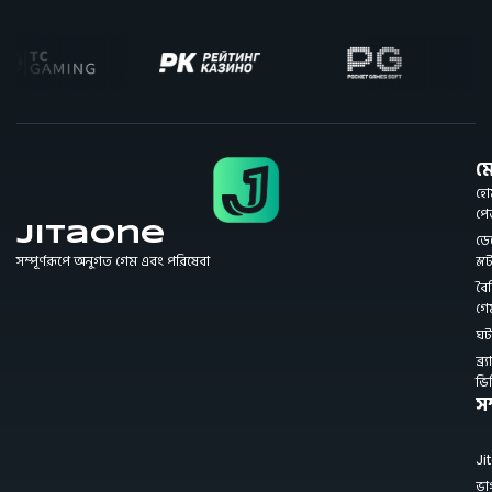
মে
হো
প
JitaOne
ডে
সম্পূর্ণরূপে অনুগত গেম এবং পরিষেবা
স্ল
বৈশি
গে
ঘট
ব্র্য
ভি
সম
Ji
ভা