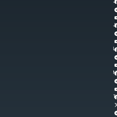
J
J
L
M
T