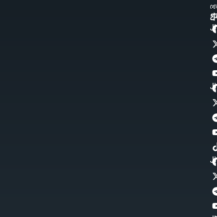
খে
গ্
J
J
J