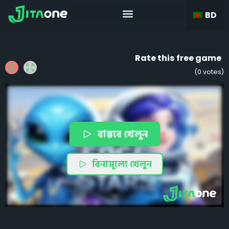
BD
Rate this free game
(
0
votes)
বাস্তবে খেলুন
বিনামূল্যে খেলুন