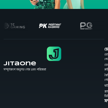
মে
হো
প
JitaOne
ডে
সম্পূর্ণরূপে অনুগত গেম এবং পরিষেবা
স্ল
বৈশি
গে
ঘট
ব্র্য
ভি
সম