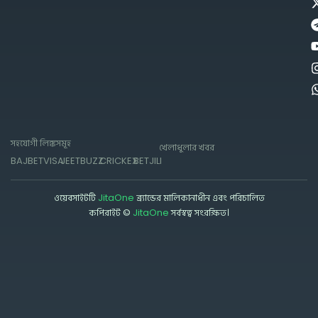
সহযোগী লিঙ্কসমূহ
খেলাধুলার খবর
BAJI
BETVISA
JEETBUZZ
CRICKEX
BETJILI
ওয়েবসাইটটি
JitaOne
ব্র্যান্ডের মালিকানাধীন এবং পরিচালিত
কপিরাইট ©
JitaOne
সর্বস্বত্ব সংরক্ষিত।