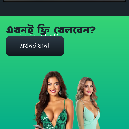
এখনই ফ্রি খেলবেন?
Let's start!
এখনই যান!