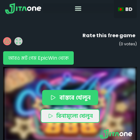
BD
Rate this free game
(
0
votes)
আরও স্লট গেম EpicWin থেকে
বাস্তবে খেলুন
বিনামূল্যে খেলুন