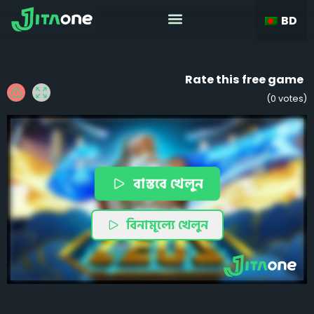
BD
Rate this free game
(
0
votes)
বাস্তবে খেলুন
বিনামূল্যে খেলুন