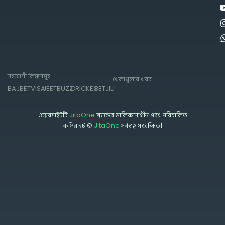
সহযোগী লিঙ্কসমূহ
খেলাধুলার খবর
BAJI
BETVISA
JEETBUZZ
CRICKEX
BETJILI
ওয়েবসাইটটি
JitaOne
ব্র্যান্ডের মালিকানাধীন এবং পরিচালিত
কপিরাইট ©
JitaOne
সর্বস্বত্ব সংরক্ষিত।