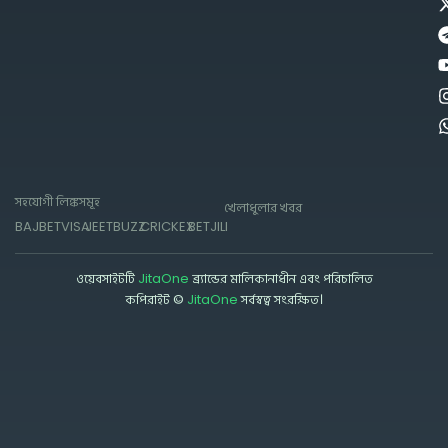
সহযোগী লিঙ্কসমূহ
খেলাধুলার খবর
BAJI
BETVISA
JEETBUZZ
CRICKEX
BETJILI
ওয়েবসাইটটি
JitaOne
ব্র্যান্ডের মালিকানাধীন এবং পরিচালিত
কপিরাইট ©
JitaOne
সর্বস্বত্ব সংরক্ষিত।