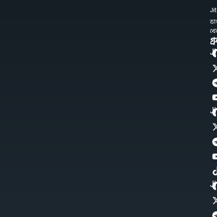
Ji
ভা
খে
গ্
J
J
J