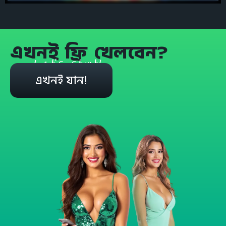
এখনই ফ্রি খেলবেন?
Let's start!
এখনই যান!