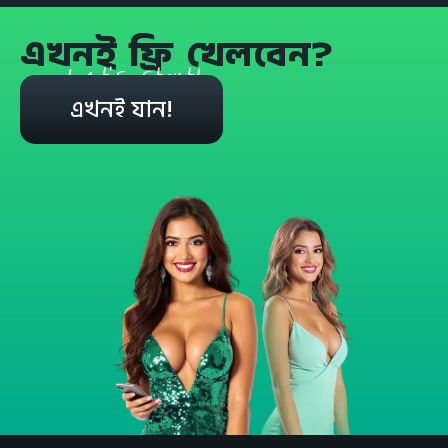
এখনই ফ্রি খেলবেন?
Let's start!
এখনই যান!