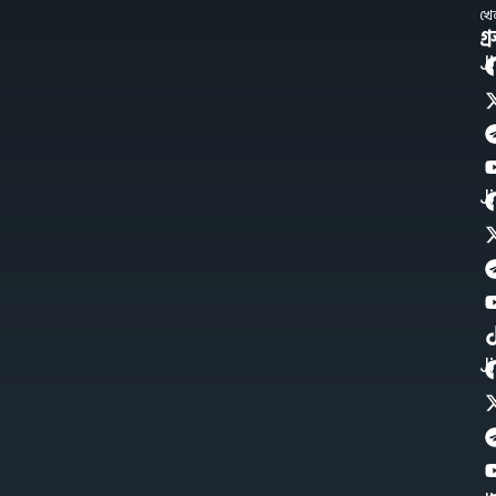
খে
গ্
J
J
J