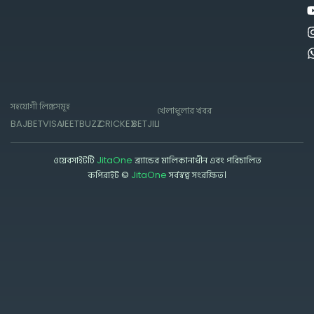
সহযোগী লিঙ্কসমূহ
খেলাধুলার খবর
BAJI
BETVISA
JEETBUZZ
CRICKEX
BETJILI
ওয়েবসাইটটি
JitaOne
ব্র্যান্ডের মালিকানাধীন এবং পরিচালিত
কপিরাইট ©
JitaOne
সর্বস্বত্ব সংরক্ষিত।