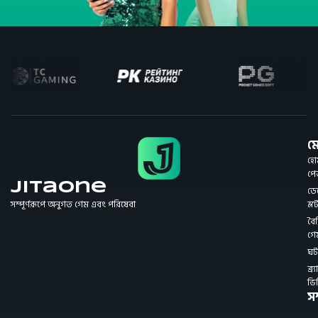
মে
হো
প
JitaOne
ডে
সম্পূর্ণরূপে অনুগত গেম এবং পরিষেবা
স্ল
বৈশি
গে
ঘট
ব্র্য
ভি
সম