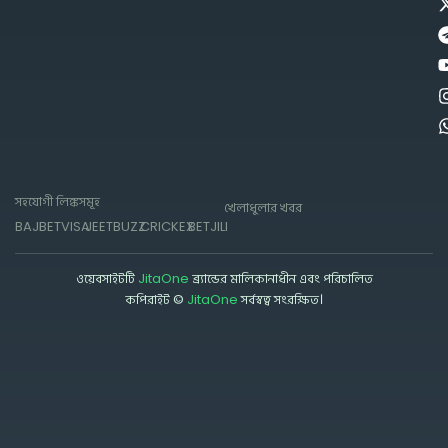
সহযোগী লিঙ্কসমূহ
খেলাধুলার খবর
BAJI
BETVISA
JEETBUZZ
CRICKEX
BETJILI
ওয়েবসাইটটি
JitaOne
ব্র্যান্ডের মালিকানাধীন এবং পরিচালিত
কপিরাইট ©
JitaOne
সর্বস্বত্ব সংরক্ষিত।