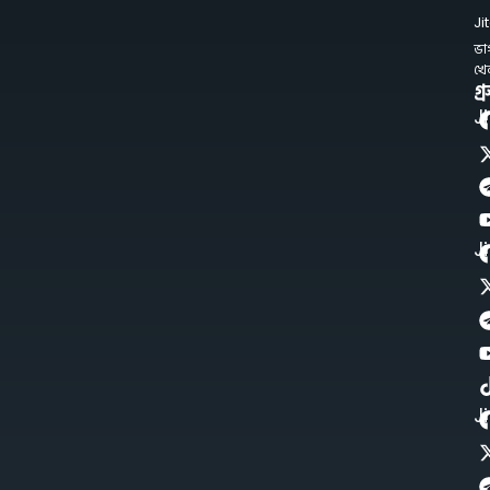
Ji
ভা
খে
গ্
J
J
J