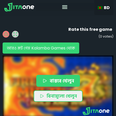
BD
Rate this free game
(
0
votes)
আরও স্লট গেম Kalamba Games থেকে
বাস্তবে খেলুন
বিনামূল্যে খেলুন