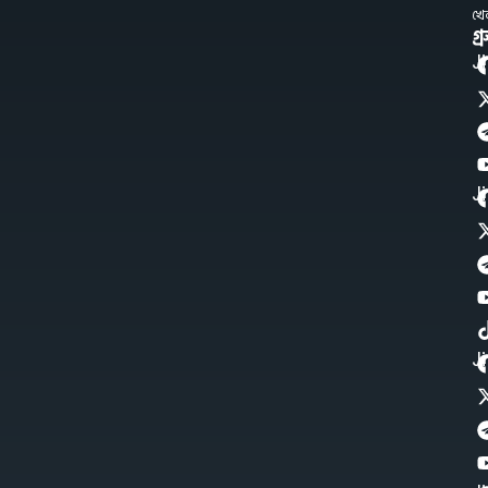
খে
গ্
J
J
J