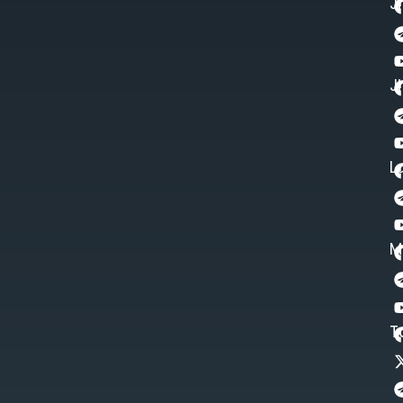
J
J
L
M
T