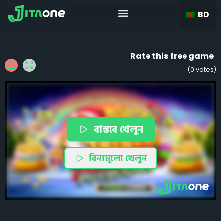
BD
Rate this free game
(
0
votes)
বাস্তবে খেলুন
বিনামূল্যে খেলুন