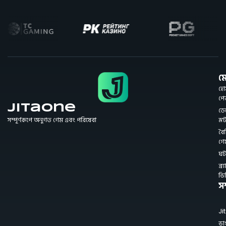
মে
হো
প
JitaOne
ডে
সম্পূর্ণরূপে অনুগত গেম এবং পরিষেবা
স্ল
বৈশি
গে
ঘট
ব্র্য
ভি
সম
Ji
ভা