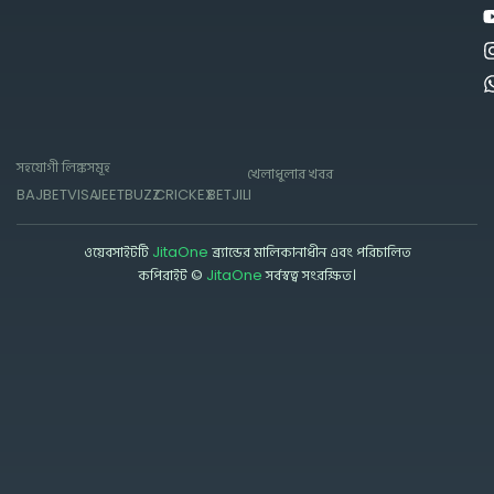
সহযোগী লিঙ্কসমূহ
খেলাধুলার খবর
BAJI
BETVISA
JEETBUZZ
CRICKEX
BETJILI
ওয়েবসাইটটি
JitaOne
ব্র্যান্ডের মালিকানাধীন এবং পরিচালিত
কপিরাইট ©
JitaOne
সর্বস্বত্ব সংরক্ষিত।