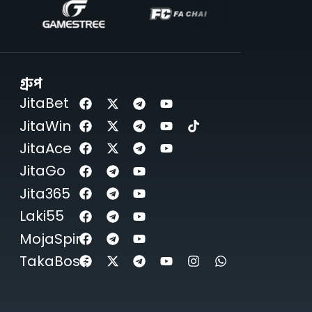
গ্রুপ
JitaBet
JitaWin
JitaAce
JitaGo
Jita365
Laki55
MojaSpin
TakaBoss