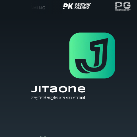
JitaOne
সম্পূর্ণরূপে অনুগত গেম এবং পরিষেবা