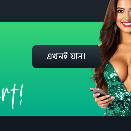
এখনই যান!
rt!