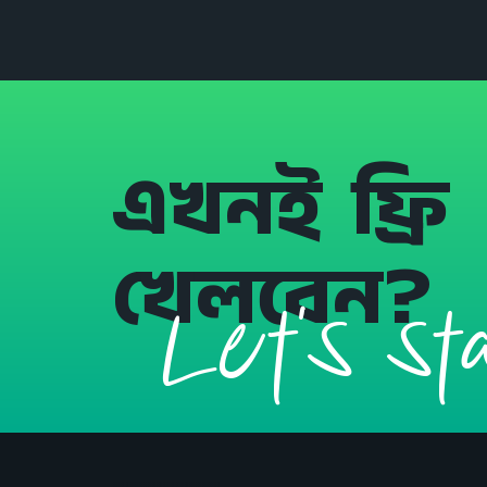
এখনই ফ্রি
খেলবেন?
Let's sta