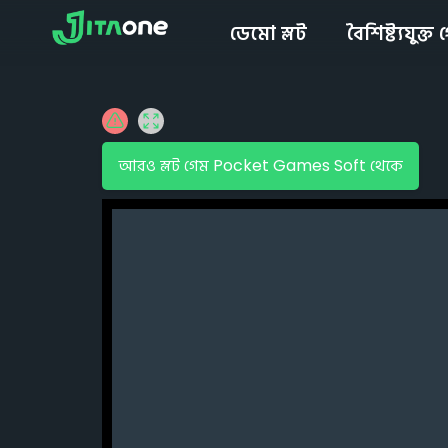
ডেমো স্লট
বৈশিষ্ট্যযুক্ত
আরও স্লট গেম Pocket Games Soft থেকে