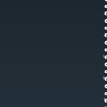
J
J
L
M
T