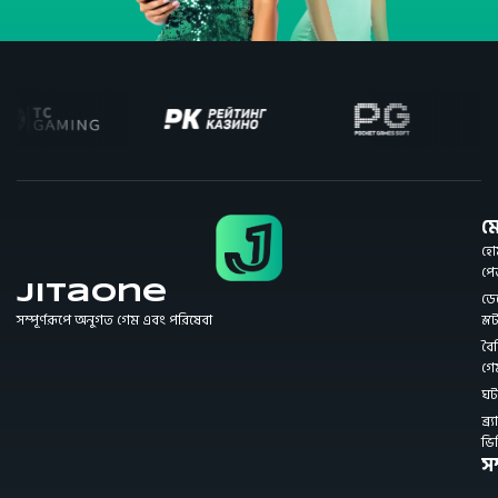
মে
হো
প
JitaOne
ডে
সম্পূর্ণরূপে অনুগত গেম এবং পরিষেবা
স্ল
বৈশি
গে
ঘট
ব্র্য
ভি
সম