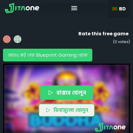
BD
Rate this free game
(
0
votes)
আরও স্লট গেম Blueprint Gaming থেকে
বাস্তবে খেলুন
বিনামূল্যে খেলুন