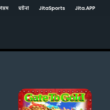
 গেমস
ঘটনা
JitaSports
Jita.APP