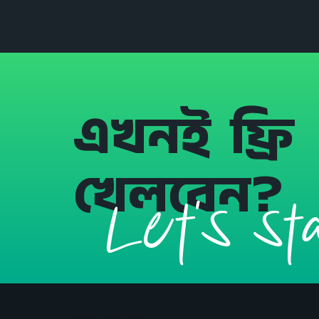
এখনই ফ্রি
খেলবেন?
Let's sta