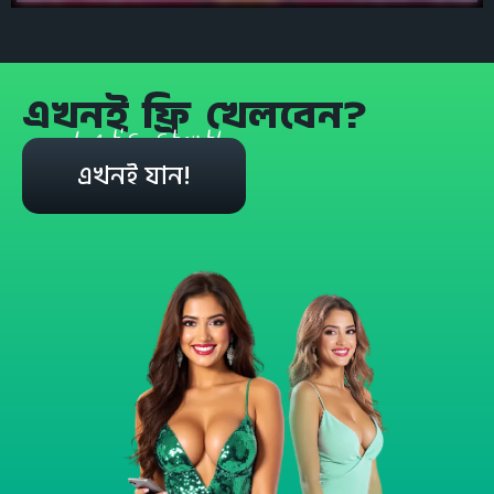
এখনই ফ্রি খেলবেন?
Let's start!
এখনই যান!