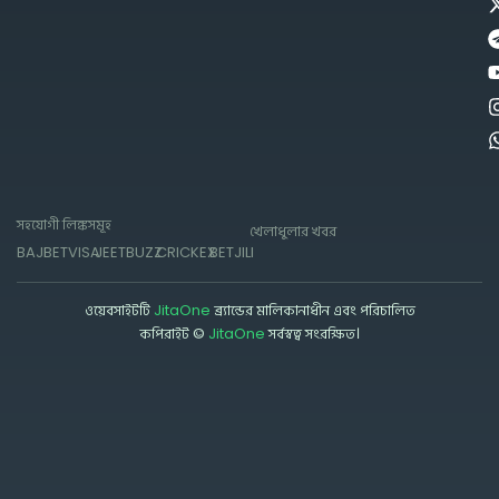
সহযোগী লিঙ্কসমূহ
খেলাধুলার খবর
BAJI
BETVISA
JEETBUZZ
CRICKEX
BETJILI
ওয়েবসাইটটি
JitaOne
ব্র্যান্ডের মালিকানাধীন এবং পরিচালিত
কপিরাইট ©
JitaOne
সর্বস্বত্ব সংরক্ষিত।