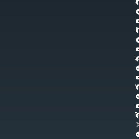
J
J
L
M
T