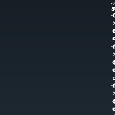
খে
গ্
J
J
J