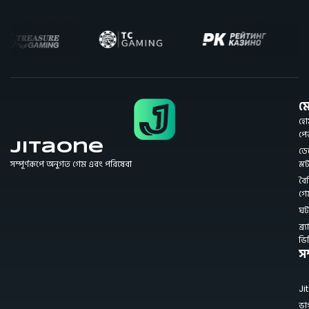
মে
হো
প
JitaOne
ডে
সম্পূর্ণরূপে অনুগত গেম এবং পরিষেবা
স্ল
বৈশি
গে
ঘট
ব্র্য
ভি
সম
Ji
ভা