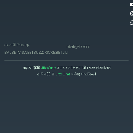
সহযোগী লিঙ্কসমূহ
খেলাধুলার খবর
BAJI
BETVISA
JEETBUZZ
CRICKEX
BETJILI
ওয়েবসাইটটি
JitaOne
ব্র্যান্ডের মালিকানাধীন এবং পরিচালিত
কপিরাইট ©
JitaOne
সর্বস্বত্ব সংরক্ষিত।