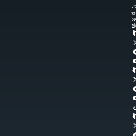
Ji
ভা
খে
গ্
J
J
J