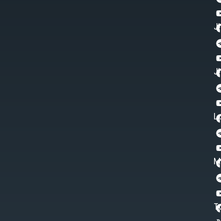
J
J
L
M
T