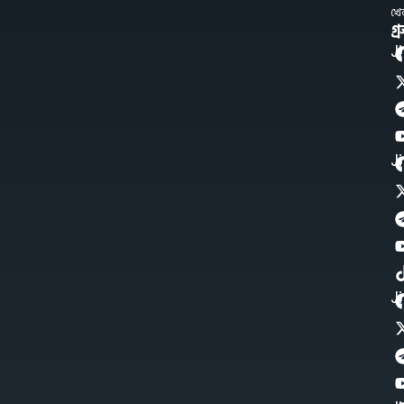
খে
গ্
J
J
J