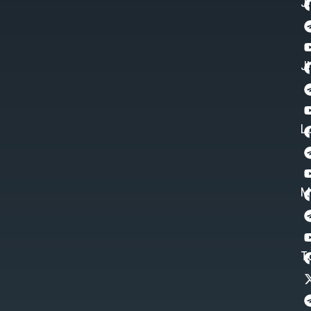
J
J
L
M
T