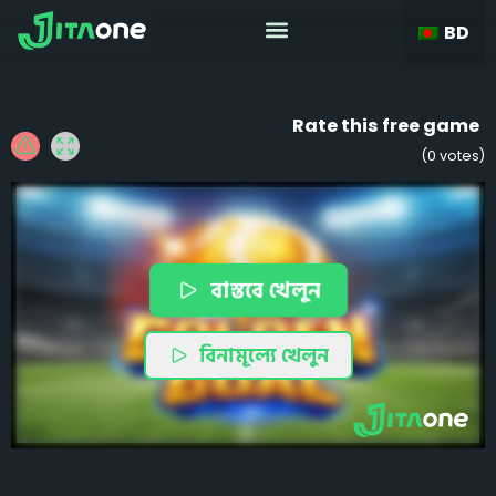
BD
Rate this free game
(
0
votes)
বাস্তবে খেলুন
বিনামূল্যে খেলুন