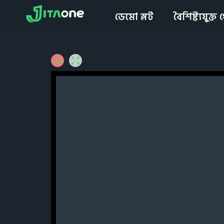
ডেমো স্লট
বৈশিষ্ট্যযুক্ত