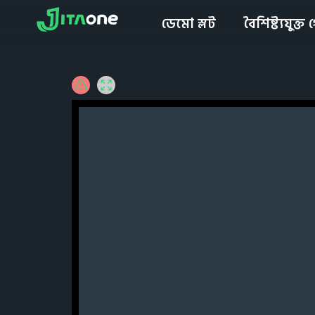
ডেমো স্লট
বৈশিষ্ট্যযুক্ত