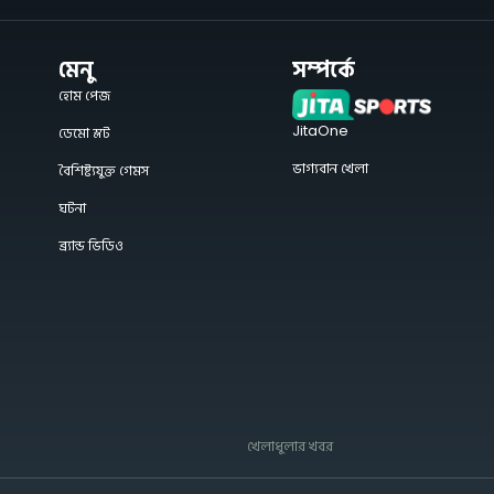
মেনু
সম্পর্কে
হোম পেজ
JitaOne
ডেমো স্লট
ভাগ্যবান খেলা
বৈশিষ্ট্যযুক্ত গেমস
ঘটনা
ব্র্যান্ড ভিডিও
খেলাধুলার খবর