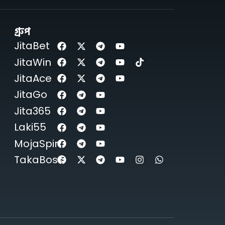
গ্রুপ
JitaBet
JitaWin
JitaAce
JitaGo
Jita365
Laki55
MojaSpin
TakaBoss