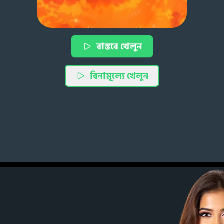
বাস্তবে খেলুন
বিনামূল্যে খেলুন