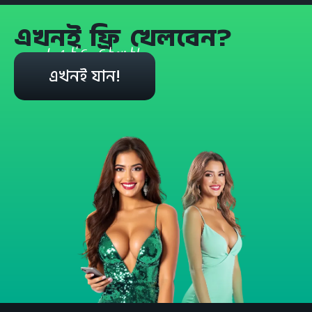
এখনই ফ্রি খেলবেন?
Let's start!
এখনই যান!