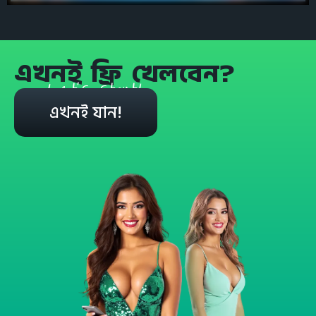
এখনই ফ্রি খেলবেন?
Let's start!
এখনই যান!