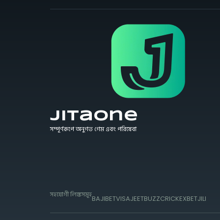
JitaOne
সম্পূর্ণরূপে অনুগত গেম এবং পরিষেবা
সহযোগী লিঙ্কসমূহ
BAJI
BETVISA
JEETBUZZ
CRICKEX
BETJILI