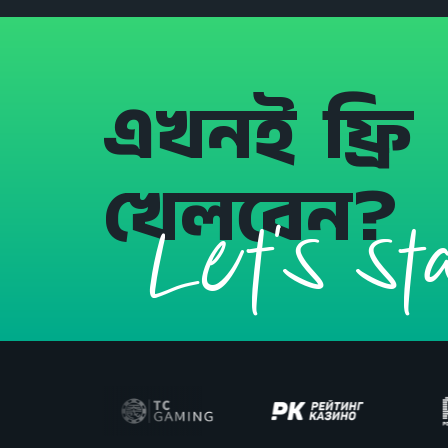
এখনই ফ্রি
খেলবেন?
Let's sta