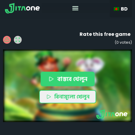
BD
Rate this free game
(
0
votes)
বাস্তবে খেলুন
বিনামূল্যে খেলুন