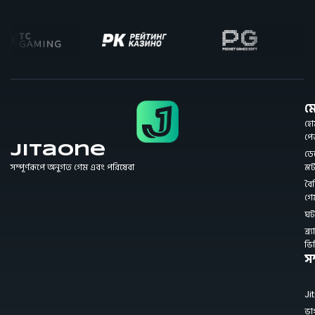
মে
হো
প
JitaOne
ডে
সম্পূর্ণরূপে অনুগত গেম এবং পরিষেবা
স্ল
বৈশি
গে
ঘট
ব্র্য
ভি
সম
Ji
ভা