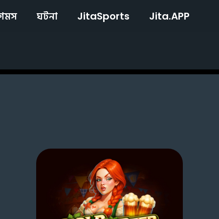
 গেমস
ঘটনা
JitaSports
Jita.APP