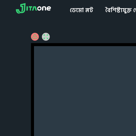
ডেমো স্লট
বৈশিষ্ট্যযুক্ত