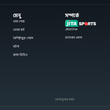
মেনু
সম্পর্কে
হোম পেজ
JitaOne
ডেমো স্লট
ভাগ্যবান খেলা
বৈশিষ্ট্যযুক্ত গেমস
ঘটনা
ব্র্যান্ড ভিডিও
খেলাধুলার খবর