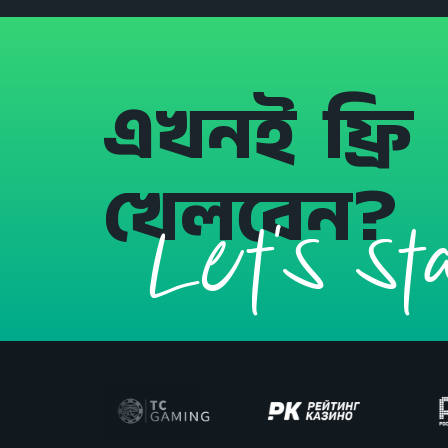
এখনই ফ্রি
খেলবেন?
Let's sta