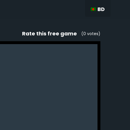
BD
Rate this free game
(
0
votes)