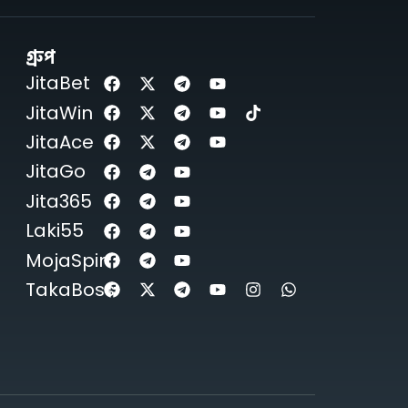
গ্রুপ
JitaBet
JitaWin
JitaAce
JitaGo
Jita365
Laki55
MojaSpin
TakaBoss