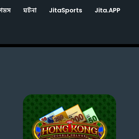
 গেমস
ঘটনা
JitaSports
Jita.APP