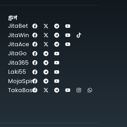
গ্রুপ
JitaBet
JitaWin
JitaAce
JitaGo
Jita365
Laki55
MojaSpin
TakaBoss