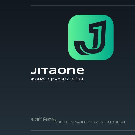
JitaOne
সম্পূর্ণরূপে অনুগত গেম এবং পরিষেবা
সহযোগী লিঙ্কসমূহ
BAJI
BETVISA
JEETBUZZ
CRICKEX
BETJILI