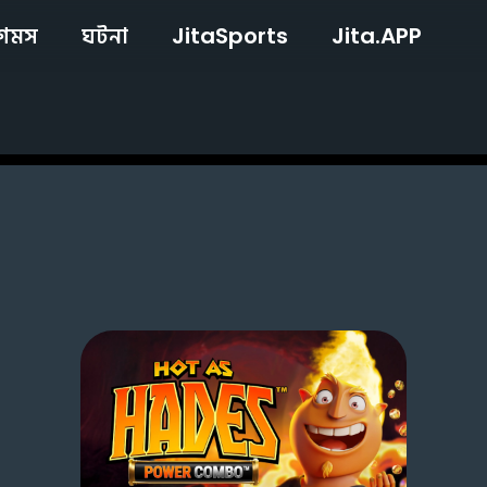
 গেমস
ঘটনা
JitaSports
Jita.APP