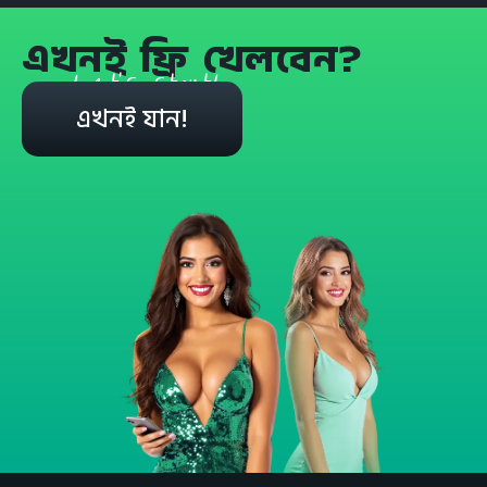
এখনই ফ্রি খেলবেন?
Let's start!
এখনই যান!