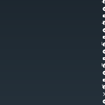
J
J
L
M
T