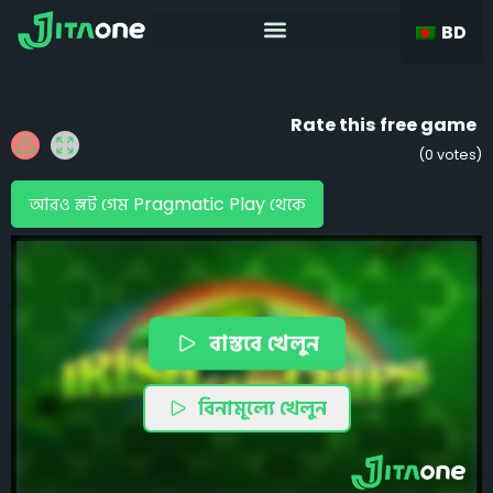
BD
Rate this free game
(
0
votes)
আরও স্লট গেম Pragmatic Play থেকে
বাস্তবে খেলুন
বিনামূল্যে খেলুন