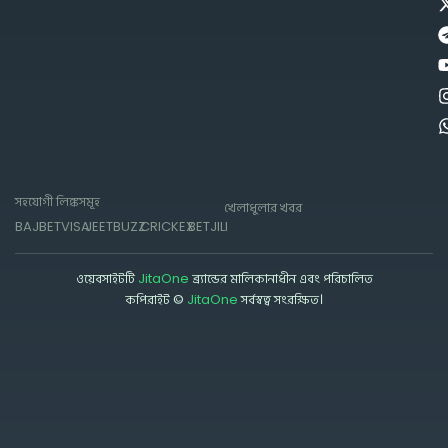
সহযোগী লিঙ্কসমূহ
খেলাধুলার খবর
BAJI
BETVISA
JEETBUZZ
CRICKEX
BETJILI
ওয়েবসাইটটি
JitaOne
ব্র্যান্ডের মালিকানাধীন এবং পরিচালিত
কপিরাইট ©
JitaOne
সর্বস্বত্ব সংরক্ষিত।