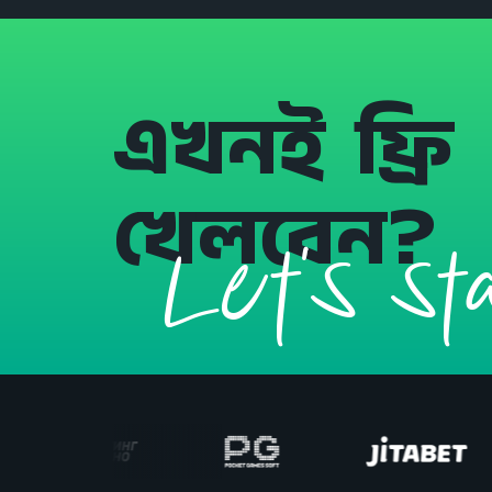
এখনই ফ্রি
খেলবেন?
Let's sta