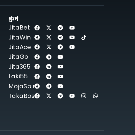
গ্রুপ
JitaBet
JitaWin
JitaAce
JitaGo
Jita365
Laki55
MojaSpin
TakaBoss