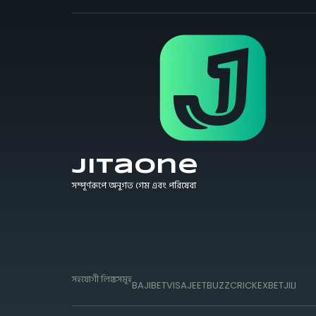
JitaOne
সম্পূর্ণরূপে অনুগত গেম এবং পরিষেবা
সহযোগী লিঙ্কসমূহ
BAJI
BETVISA
JEETBUZZ
CRICKEX
BETJILI