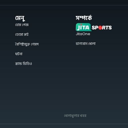
মেনু
সম্পর্কে
হোম পেজ
JitaOne
ডেমো স্লট
ভাগ্যবান খেলা
বৈশিষ্ট্যযুক্ত গেমস
ঘটনা
ব্র্যান্ড ভিডিও
খেলাধুলার খবর