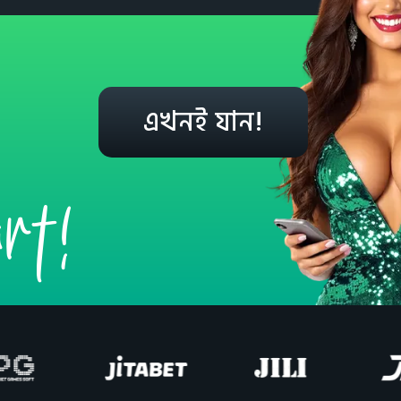
এখনই যান!
rt!