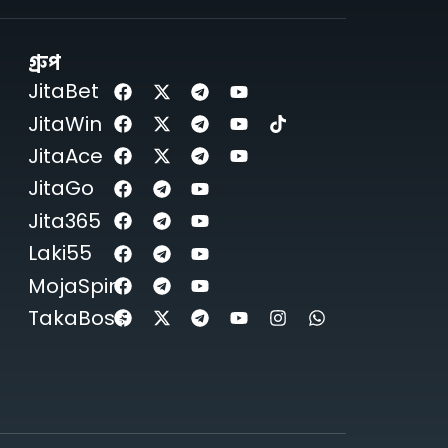
গ্রুপ
JitaBet
JitaWin
JitaAce
JitaGo
Jita365
Laki55
MojaSpin
TakaBoss