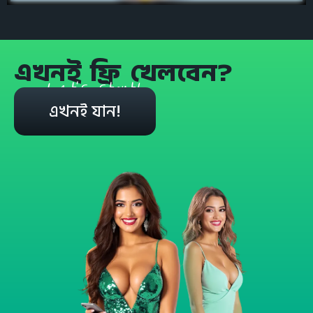
এখনই ফ্রি খেলবেন?
Let's start!
এখনই যান!