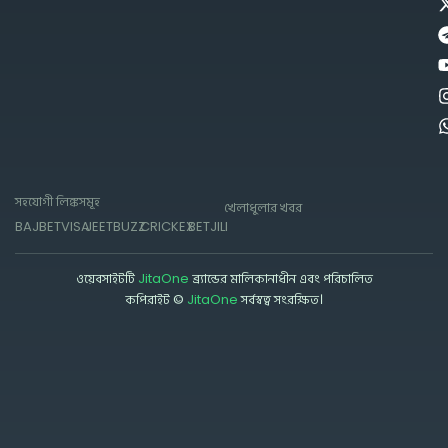
সহযোগী লিঙ্কসমূহ
খেলাধুলার খবর
BAJI
BETVISA
JEETBUZZ
CRICKEX
BETJILI
ওয়েবসাইটটি
JitaOne
ব্র্যান্ডের মালিকানাধীন এবং পরিচালিত
কপিরাইট ©
JitaOne
সর্বস্বত্ব সংরক্ষিত।