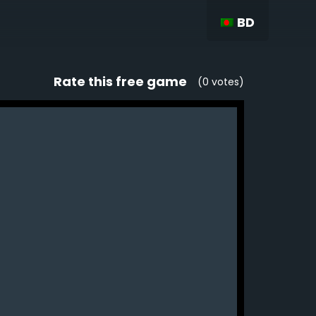
BD
Rate this free game
(
0
votes)