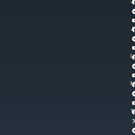
J
J
L
M
T