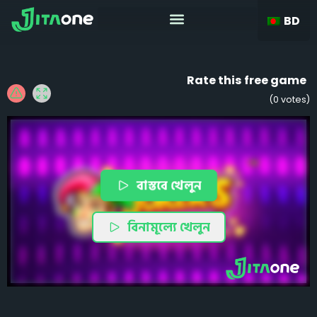
BD
Rate this free game
(
0
votes)
বাস্তবে খেলুন
বিনামূল্যে খেলুন