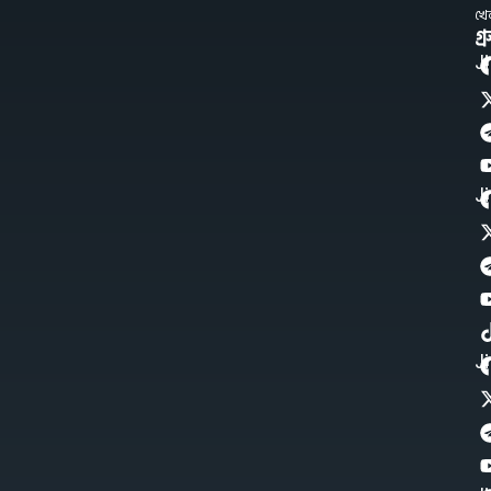
খে
গ্
J
J
J