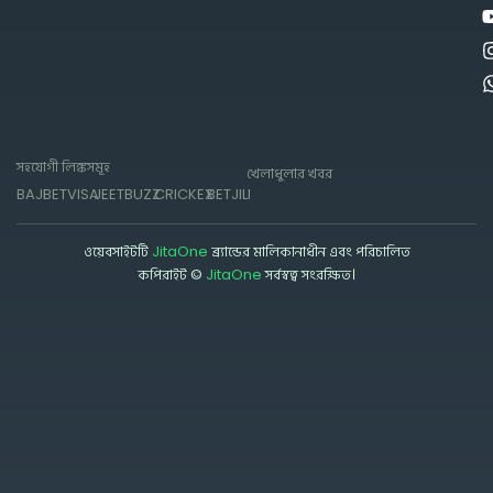
সহযোগী লিঙ্কসমূহ
খেলাধুলার খবর
BAJI
BETVISA
JEETBUZZ
CRICKEX
BETJILI
ওয়েবসাইটটি
JitaOne
ব্র্যান্ডের মালিকানাধীন এবং পরিচালিত
কপিরাইট ©
JitaOne
সর্বস্বত্ব সংরক্ষিত।