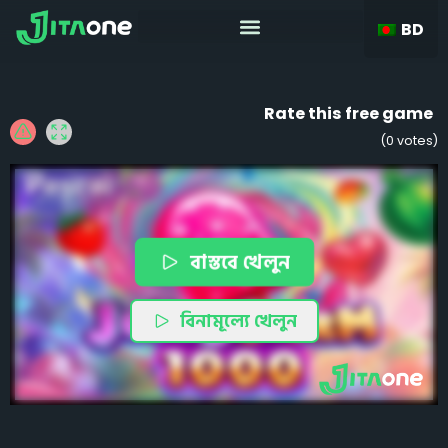
BD
Rate this free game
(
0
votes)
বাস্তবে খেলুন
বিনামূল্যে খেলুন