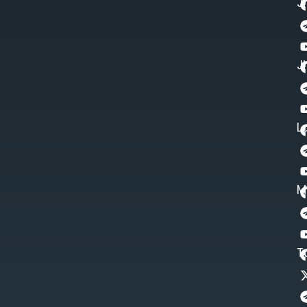
J
J
L
M
T