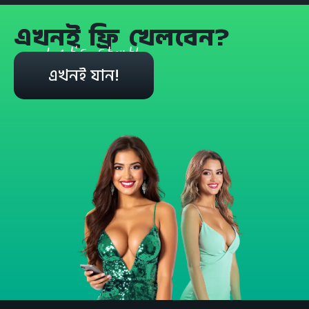
এখনই ফ্রি খেলবেন?
Let's start!
এখনই যান!