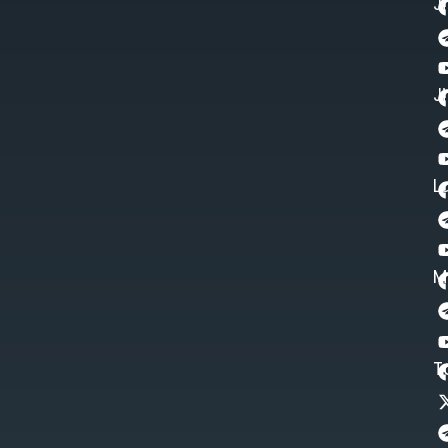
J
J
L
M
T