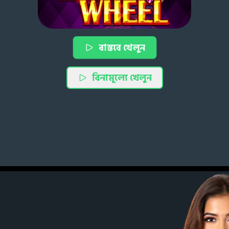
বাস্তবে খেলুন
বিনামূল্যে খেলুন