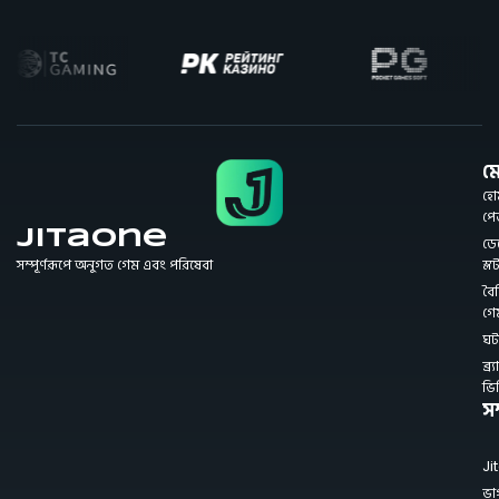
মে
হো
প
JitaOne
ডে
সম্পূর্ণরূপে অনুগত গেম এবং পরিষেবা
স্ল
বৈশি
গে
ঘট
ব্র্য
ভি
সম
Ji
ভা