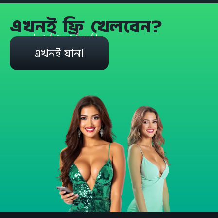
এখনই ফ্রি খেলবেন?
Let's start!
এখনই যান!