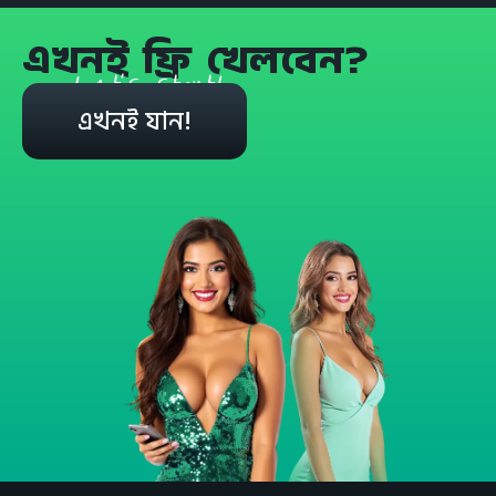
এখনই ফ্রি খেলবেন?
Let's start!
এখনই যান!