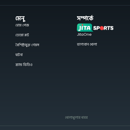
মেনু
সম্পর্কে
হোম পেজ
JitaOne
ডেমো স্লট
ভাগ্যবান খেলা
বৈশিষ্ট্যযুক্ত গেমস
ঘটনা
ব্র্যান্ড ভিডিও
খেলাধুলার খবর