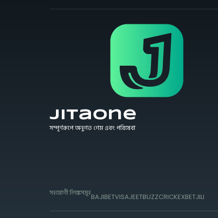
JitaOne
সম্পূর্ণরূপে অনুগত গেম এবং পরিষেবা
সহযোগী লিঙ্কসমূহ
BAJI
BETVISA
JEETBUZZ
CRICKEX
BETJILI