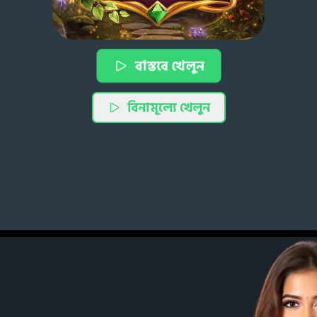
বাস্তবে খেলুন
বিনামূল্যে খেলুন