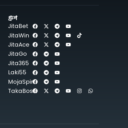
গ্রুপ
JitaBet
JitaWin
JitaAce
JitaGo
Jita365
Laki55
MojaSpin
TakaBoss