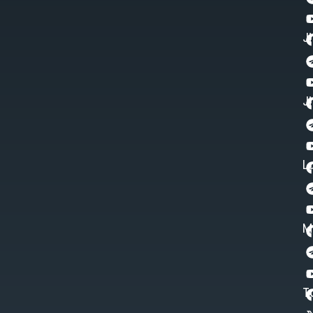
J
J
L
M
T