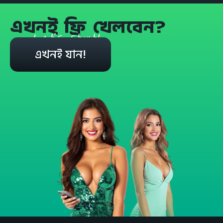
এখনই ফ্রি খেলবেন?
Let's start!
এখনই যান!