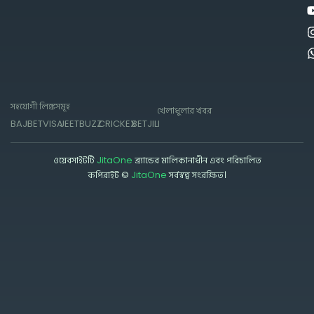
সহযোগী লিঙ্কসমূহ
খেলাধুলার খবর
BAJI
BETVISA
JEETBUZZ
CRICKEX
BETJILI
ওয়েবসাইটটি
JitaOne
ব্র্যান্ডের মালিকানাধীন এবং পরিচালিত
কপিরাইট ©
JitaOne
সর্বস্বত্ব সংরক্ষিত।