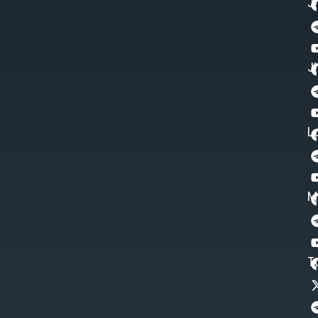
J
J
L
M
T