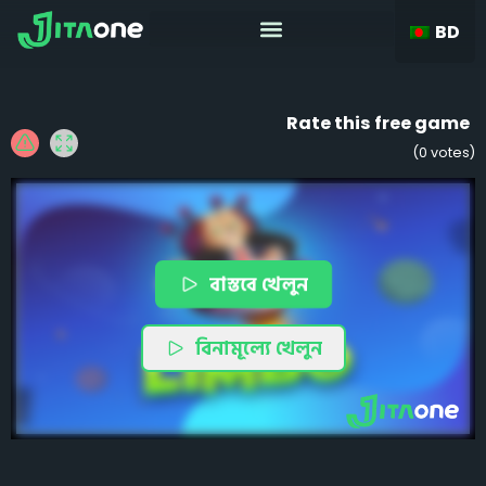
BD
Rate this free game
(
0
votes)
বাস্তবে খেলুন
বিনামূল্যে খেলুন