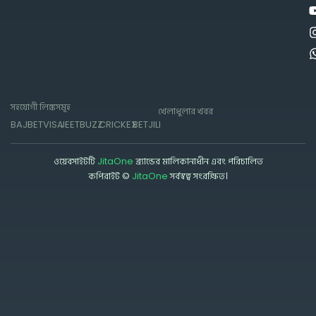
সহযোগী লিঙ্কসমূহ
খেলাধুলার খবর
BAJI
BETVISA
JEETBUZZ
CRICKEX
BETJILI
ওয়েবসাইটটি
JitaOne
ব্র্যান্ডের মালিকানাধীন এবং পরিচালিত
কপিরাইট ©
JitaOne
সর্বস্বত্ব সংরক্ষিত।