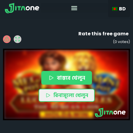
BD
Rate this free game
(
0
votes)
বাস্তবে খেলুন
বিনামূল্যে খেলুন