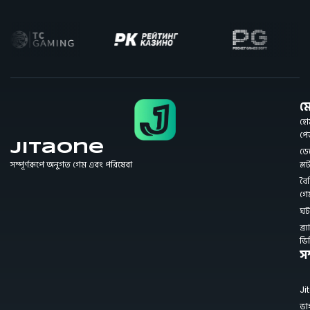
মে
হো
প
JitaOne
ডে
সম্পূর্ণরূপে অনুগত গেম এবং পরিষেবা
স্ল
বৈশি
গে
ঘট
ব্র্য
ভি
সম
Ji
ভা