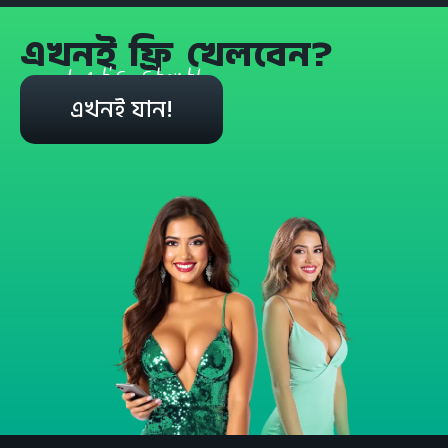
এখনই ফ্রি খেলবেন?
Let's start!
এখনই যান!