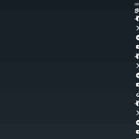
খে
গ্
J
J
J